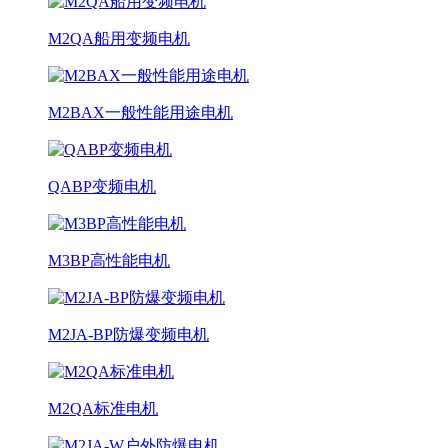
M2QA船用变频电机
M2BAX一般性能用途电机
QABP变频电机
M3BP高性能电机
M2JA-BP防爆变频电机
M2QA标准电机