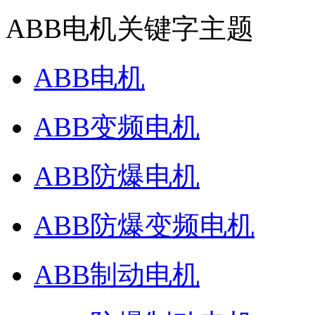
ABB电机关键字主题
ABB电机
ABB变频电机
ABB防爆电机
ABB防爆变频电机
ABB制动电机