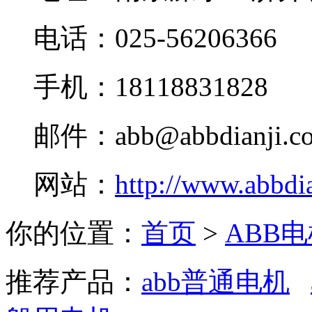
电话：025-56206366
手机：18118831828
邮件：abb@abbdianji.c
网站：
http://www.abbdi
你的位置：
首页
>
ABB
推荐产品：
abb普通电机